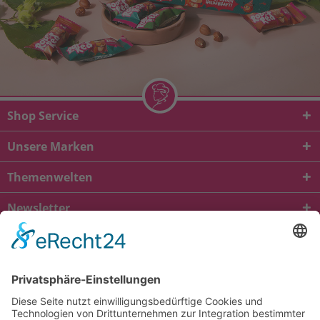
Shop Service
Unsere Marken
Themenwelten
Newsletter
* Alle Preise inkl. gesetzl. Mehrwertsteuer zzgl.
Versandkosten
und ggf.
Nachnahmegebühren, wenn nicht anders beschrieben
von
bei
Kundenbewertungen
Kontakt
Versandkosten und Lieferung
Zahlungsarten