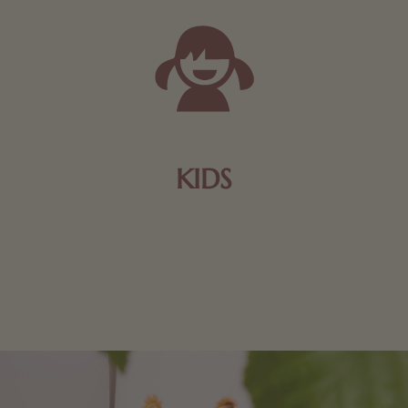
KIDS
Schokolade und Nougat lassen Kinderherzen höher
schlagen! Als Tierfiguren oder in kindlicher
Verpackung, hier finden Sie mehr.