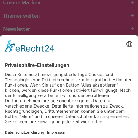
Unsere Marken
Themenwelten
Newsletter
* Alle Preise inkl. gesetzl. Mehrwertsteuer zzgl.
Versandkosten
und ggf.
Nachnahmegebühren, wenn nicht anders beschrieben
viba.de
4.90
von
5.00
bei
1685
Kundenbewertungen
Kontakt
Versandkosten und Lieferung
Zahlungsarten
FAQ – Häufig gestellte Fragen
Mein Konto
Allgemeine Geschäftsbedingungen
Datenschutz
Impressum
Barrierefreiheit
Cookie-Einstellungen
Widerrufsbelehrung
Vertrag widerrufen