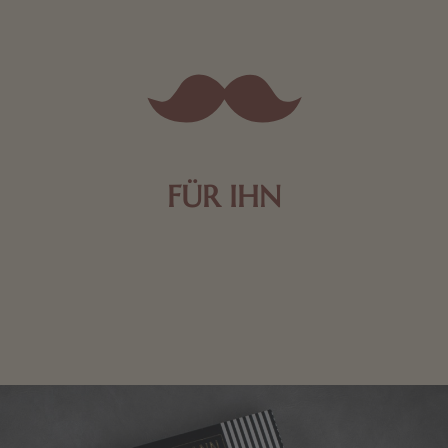
FÜR IHN
Edle Pralinen oder dunkle Zartbitter-Schokolade sind
genau das Richtige für die Männerwelt. Lassen Sie
sich inspirieren.