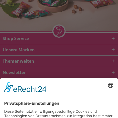
Shop Service
Unsere Marken
Themenwelten
Newsletter
* Alle Preise inkl. gesetzl. Mehrwertsteuer zzgl.
Versandkosten
und ggf.
Nachnahmegebühren, wenn nicht anders beschrieben
viba.de
4.90
von
5.00
bei
1684
Kundenbewertungen
Kontakt
Versandkosten und Lieferung
Zahlungsarten