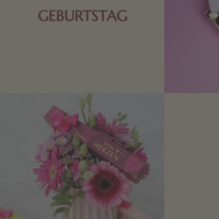
GEBURTSTAG
Schokolade oder Nougat geht immer!
Kleine Geschenke zum Geburtstag um
den Liebsten eine Freude zu bereiten,
finden Sie hier.
Mit kleine