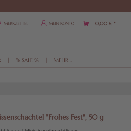
0,00 € *
MERKZETTEL
MEIN KONTO
R
% SALE %
MEHR...
issenschachtel "Frohes Fest", 50 g
cht-Nougat-Minis in weihnachtlicher