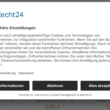
CH
KUNDEN HABEN SICH EBENFALLS ANGESEHEN
gat Kugeln,
Viba Kleiner Gruß
Viba 
"Weihnachtskugel", 40 g
"Tann
9 € * / 1 kg)
Inhalt
0.04 kg
(99,75 € * / 1 kg)
Inhalt
0.0
 *
3,99 € *
3