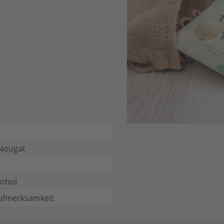
-Nougat
kohol
Aufmerksamkeit