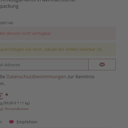
kpackung
6081140
ikel derzeit nicht verfügbar
achrichtigen Sie mich, sobald der Artikel lieferbar ist.
die
Datenschutzbestimmungen
zur Kenntnis
n.
€ *
kg (89,80 € * / 1 kg)
zgl. Versandkosten
Empfehlen
n