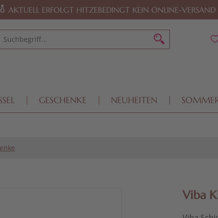
AKTUELL ERFOLGT HITZEBEDINGT KEIN ONLINE-VERSAND
SSEL
GESCHENKE
NEUHEITEN
SOMME
enke
Viba K
Viba Schi