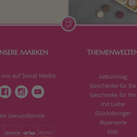
de Frau freut sich über eine
inigkeit aus Nougat oder
Schokolade.
NSERE MARKEN
THEMENWELTE
 uns auf Social Media:
Geburtstag
Geschenke für Sie
Geschenke für Ihn
mit Liebe
Glücksbringer
Die Genussfamilie
Alpenserie
Kids