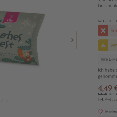
Geschen
Artikel-Nr.:
5
Art
Ben
Ich habe 
genomme
4,49 
Inhalt:
0.05 
inkl. MwSt.
z
Merke