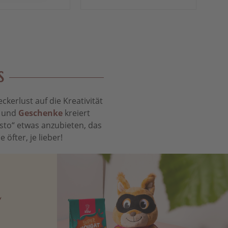
S
kerlust auf die Kreativität
t und
Geschenke
kreiert
sto“ etwas anzubieten, das
öfter, je lieber!