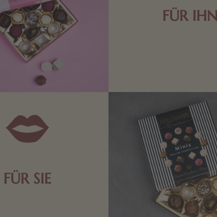
FÜR IH
Edle Pralinen oder dunkle 
Schokolade sind genau das 
die Männerwelt. Lassen
inspirieren.
FÜR SIE
n Aufmerksamkeiten Freude