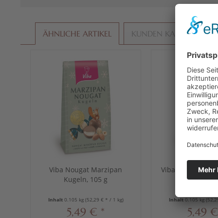
ÄHNLICHE ARTIKEL
KUNDEN KAUFTEN AU
Viba Nougat Marzipan
Viba Classic Nou
Kugeln, 105 g
105 g
Inhalt
0.105 kg
(52,29 € * / 1 kg)
Inhalt
0.105 kg
(52,2
5,49 € *
5,49 €