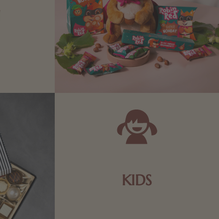
N
Zartbitter-
Richtige für
 Sie sich
KIDS
Schokolade und Nougat lassen