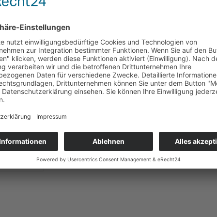
rratspack
Chocolate
 40 g
 € * / 1 kg)
€ *