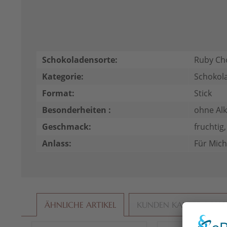
Schokoladensorte:
Ruby Ch
Kategorie:
Schokol
Format:
Stick
Besonderheiten :
ohne Al
Geschmack:
fruchtig
Anlass:
Für Mich
ÄHNLICHE ARTIKEL
KUNDEN KAUFTEN AU