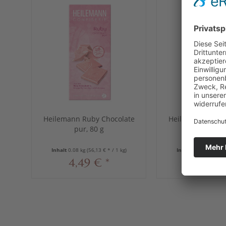
Vo
Heilemann Ruby Chocolate
Heilemann Ruby 
pur, 80 g
Stick, 24 x
Inhalt
0.08 kg
(56,13 € * / 1 kg)
Inhalt
0.96 kg
(60,39
4,49 € *
57,97 