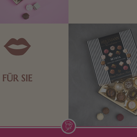
Schokolade sind genau das 
die Männerwelt. Lassen
inspirieren.
FÜR SIE
n Aufmerksamkeiten Freude
de Frau freut sich über eine
inigkeit aus Nougat oder
Schokolade.