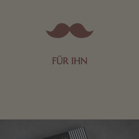
FÜR IHN
Edle Pralinen oder dunkle Zartbitter-Schokolade sind
genau das Richtige für die Männerwelt. Lassen Sie
sich inspirieren.