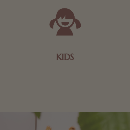
KIDS
Schokolade und Nougat lassen Kinderherzen höher
schlagen! Als Tierfiguren oder in kindlicher
Verpackung, hier finden Sie mehr.