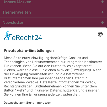
Unsere Marken
Themenwelten
Newsletter
* Alle Preise inkl. gesetzl. Mehrwertsteuer zzgl.
Versandkosten
und ggf.
Nachnahmegebühren, wenn nicht anders beschrieben
viba.de
4.90
von
5.00
bei
1685
Kundenbewertungen
Kontakt
Versandkosten und Lieferung
Zahlungsarten
FAQ – Häufig gestellte Fragen
Mein Konto
Allgemeine Geschäftsbedingungen
Datenschutz
Impressum
Barrierefreiheit
Cookie-Einstellungen
Widerrufsbelehrung
Vertrag widerrufen