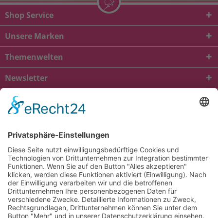
Shop Service
Unsere Marken
Themenwelten
Newsletter
* Alle Preise inkl. gesetzl. Mehrwertsteuer zzgl.
Versandkosten
und ggf.
Nachnahmegebühren, wenn nicht anders beschrieben
viba.de
4.90
von
5.00
bei
1685
Kundenbewertungen
Kontakt
Versandkosten und Lieferung
Zahlungsarten
FAQ – Häufig gestellte Fragen
Mein Konto
Allgemeine Geschäftsbedingungen
Datenschutz
Impressum
Barrierefreiheit
Cookie-Einstellungen
Widerrufsbelehrung