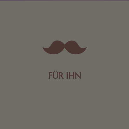
FÜR IHN
Edle Pralinen oder dunkle Zartbitter-Schokolade sind
genau das Richtige für die Männerwelt. Lassen Sie
sich inspirieren.