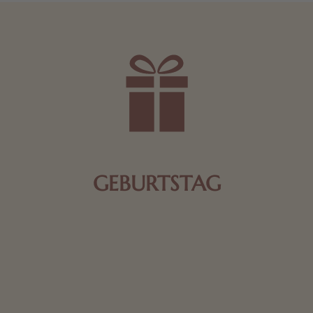
GEBURTSTAG
Schokolade oder Nougat geht immer! Kleine
Geschenke zum Geburtstag um den Liebsten eine
Freude zu bereiten, finden Sie hier.