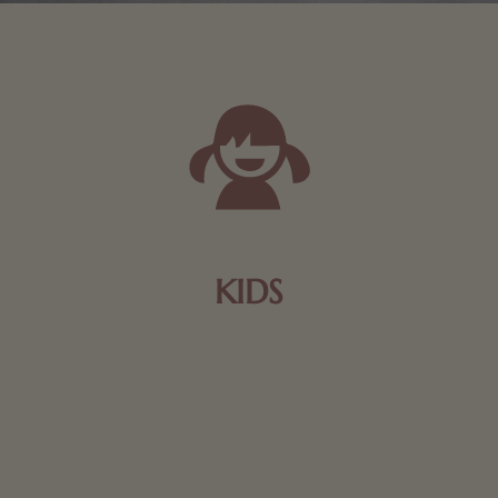
KIDS
Schokolade und Nougat lassen Kinderherzen höher
schlagen! Als Tierfiguren oder in kindlicher
Verpackung, hier finden Sie mehr.