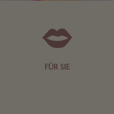
FÜR SIE
Mit kleinen Aufmerksamkeiten Freude bereiten. Jede
Frau freut sich über eine süße Kleinigkeit aus Nougat
oder Schokolade.