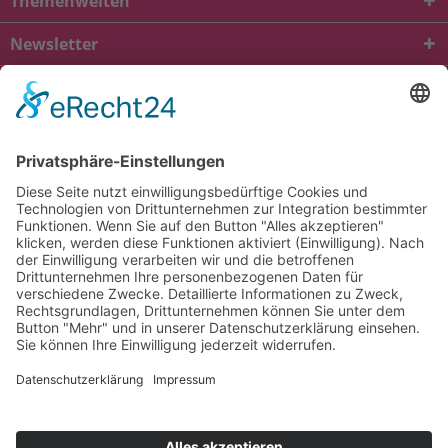
Themenwelten
Newsletter
* Alle Preise inkl. gesetzl. Mehrwertsteuer zzgl.
Versandkosten
und ggf.
Nachnahmegebühren, wenn nicht anders beschrieben
viba.de
4.90
von
5.00
bei
1685
Kundenbewertungen
Kontakt
Versandkosten und Lieferung
Zahlungsarten
FAQ – Häufig gestellte Fragen
Mein Konto
Allgemeine Geschäftsbedingungen
Datenschutz
Impressum
Barrierefreiheit
Cookie-Einstellungen
Widerrufsbelehrung
Vertrag widerrufen