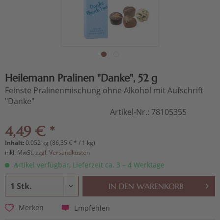
Heilemann Pralinen "Danke", 52 g
Feinste Pralinenmischung ohne Alkohol mit Aufschrift
"Danke"
Artikel-Nr.:
78105355
4,49 € *
Inhalt:
0.052 kg (86,35 € * / 1 kg)
inkl. MwSt.
zzgl. Versandkosten
Artikel verfügbar, Lieferzeit ca. 3 – 4 Werktage
IN DEN
WARENKORB
Empfehlen
Merken