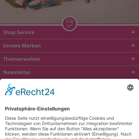
Shop Service
Unsere Marken
Themenwelten
Newsletter
* Alle Preise inkl. gesetzl. Mehrwertsteuer zzgl.
Versandkosten
und ggf.
Nachnahmegebühren, wenn nicht anders beschrieben
viba.de
4.90
von
5.00
bei
1685
Kundenbewertungen
Kontakt
Versandkosten und Lieferung
Zahlungsarten
FAQ – Häufig gestellte Fragen
Mein Konto