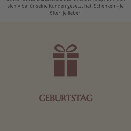
sich Viba für seine Kunden gesetzt hat. Schenken – Je
öfter, je lieber!
GEBURTSTAG
Schokolade oder Nougat geht immer! Kleine
Geschenke zum Geburtstag um den Liebsten eine
Freude zu bereiten, finden Sie hier.