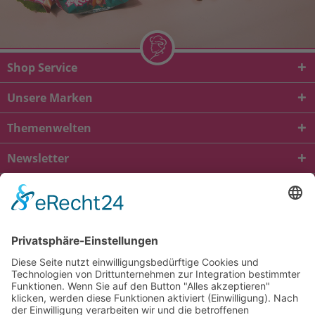
Shop Service
Unsere Marken
Themenwelten
Newsletter
* Alle Preise inkl. gesetzl. Mehrwertsteuer zzgl.
Versandkosten
und ggf.
Nachnahmegebühren, wenn nicht anders beschrieben
viba.de
4.90
von
5.00
bei
1685
Kundenbewertungen
Kontakt
Versandkosten und Lieferung
Zahlungsarten
FAQ – Häufig gestellte Fragen
Mein Konto