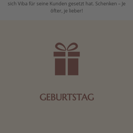
sich Viba für seine Kunden gesetzt hat. Schenken – Je
öfter, je lieber!
GEBURTSTAG
Schokolade oder Nougat geht immer! Kleine
Geschenke zum Geburtstag um den Liebsten eine
Freude zu bereiten, finden Sie hier.