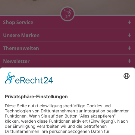
Shop Service
Unsere Marken
Themenwelten
Newsletter
* Alle Preise inkl. gesetzl. Mehrwertsteuer zzgl.
Versandkosten
und ggf.
Nachnahmegebühren, wenn nicht anders beschrieben
viba.de
4.90
von
5.00
bei
1685
Kundenbewertungen
Kontakt
Versandkosten und Lieferung
Zahlungsarten
FAQ – Häufig gestellte Fragen
Mein Konto
Allgemeine Geschäftsbedingungen
Datenschutz
Impressum