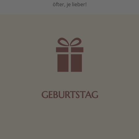
öfter, je lieber!
GEBURTSTAG
Schokolade oder Nougat geht immer! Kleine
Geschenke zum Geburtstag um den Liebsten eine
Freude zu bereiten, finden Sie hier.