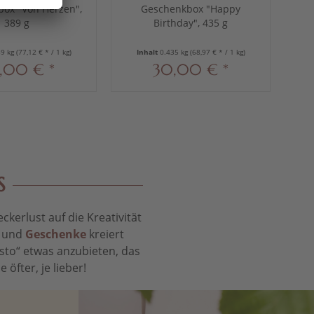
ox "Von Herzen",
Geschenkbox "Happy
Vi
389 g
Birthday", 435 g
89 kg
(77,12 € * / 1 kg)
Inhalt
0.435 kg
(68,97 € * / 1 kg)
,00 € *
30,00 € *
S
kerlust auf die Kreativität
t und
Geschenke
kreiert
sto“ etwas anzubieten, das
öfter, je lieber!