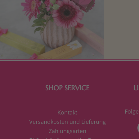
Mit kleine
bereiten. Je
süße Kle
SHOP SERVICE
U
Folge
Kontakt
Versandkosten und Lieferung
Zahlungsarten