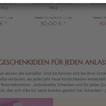
ntlemen's
Geschenkbox "Ladies Box",
Geschenkb
676 g
736 g
8 € * / 1 kg)
Inhalt
0.736 kg
(40,76 € * / 1 kg)
Inhalt
0.3
€ *
30,00 € *
30
GESCHENKIDEEN FÜR JEDEN ANLAS
 wissen alle Genießer. Und Sie können sich bei Ihrer Entdec
Viba verlassen, wo jedes Jahr neue Köstlichkeiten entwickel
le Note bekommen. „Individuelles Schenken und für jeden Gu
ch, den sich Viba für seine Kunden gesetzt hat. Schenken – Je 