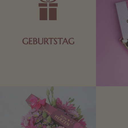
GEBURTSTAG
Schokolade oder Nougat geht immer!
Kleine Geschenke zum Geburtstag um
den Liebsten eine Freude zu bereiten,
finden Sie hier.