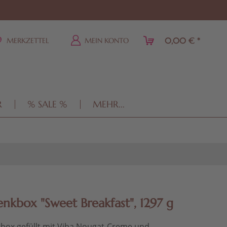
0,00 € *
MERKZETTEL
MEIN KONTO
R
% SALE %
MEHR...
nkbox "Sweet Breakfast", 1297 g
box gefüllt mit Viba Nougat-Creme und