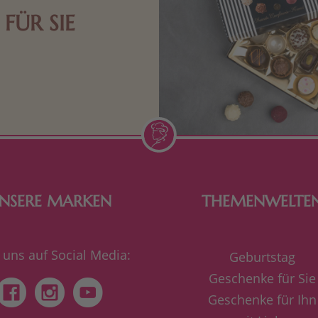
FÜR SIE
n Aufmerksamkeiten Freude
de Frau freut sich über eine
inigkeit aus Nougat oder
Schokolade.
NSERE MARKEN
THEMENWELTE
 uns auf Social Media:
Geburtstag
Geschenke für Sie
Geschenke für Ihn