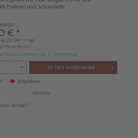
N Pralinen und Schokolade
5040032
0 € *
 kg (23,13 € * / 1 kg)
zgl. Versandkosten
erfügbar, Lieferzeit ca. 3 – 4 Werktage
IN DEN
WARENKORB
Empfehlen
n
85040032
zum Artikel?