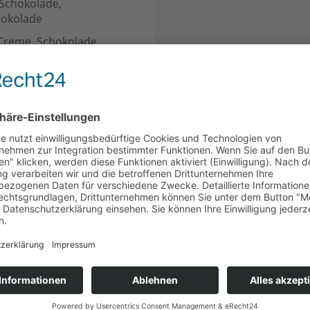
 Schokolade,
hokolade
Creme, Schokolade
CH
KUNDEN HABEN SICH EBENFALLS ANGESEHEN