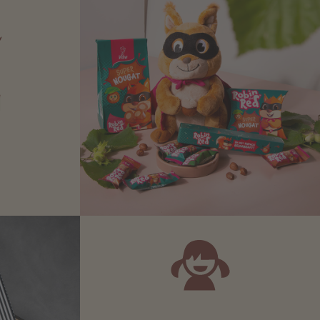
N
Zartbitter-
Richtige für
 Sie sich