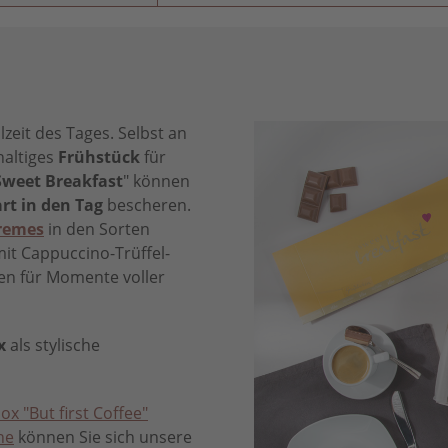
zeit des Tages. Selbst an
haltiges
Frühstück
für
Sweet Breakfast
" können
rt in den Tag
bescheren.
remes
in den Sorten
mit Cappuccino-Trüffel-
en für Momente voller
x
als stylische
x "But first Coffee"
he
können Sie sich unsere