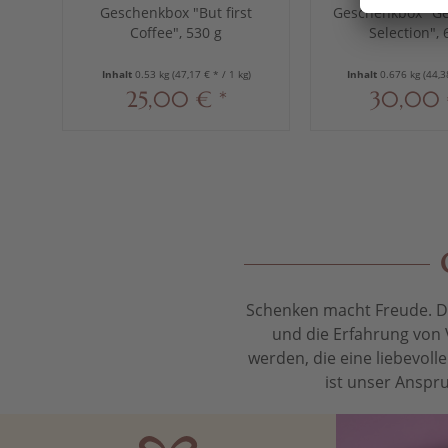
Geschenkbox "But first
Geschenkbox "Ge
Coffee", 530 g
Selection", 
Inhalt
0.53 kg
(47,17 € * / 1 kg)
Inhalt
0.676 kg
(44,3
25,00 € *
30,00 
Schenken macht Freude. Das
und die Erfahrung von 
werden, die eine liebevol
ist unser Anspru