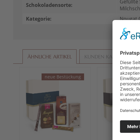
Gefüllte
Schokoladensorte:
Milchsc
Kategorie:
Nougat 
ÄHNLICHE ARTIKEL
KUNDEN KAUFTEN AU
neue Bestückung