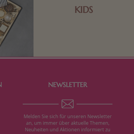
KIDS
Schokolade und Nougat lassen
Kinderherzen höher schlagen! Als
Tierfiguren oder in kindlicher
Verpackung, hier finden Sie mehr.
N
NEWSLETTER
Melden Sie sich für unseren Newsletter
an, um immer über aktuelle Themen,
Neuheiten und Aktionen informiert zu