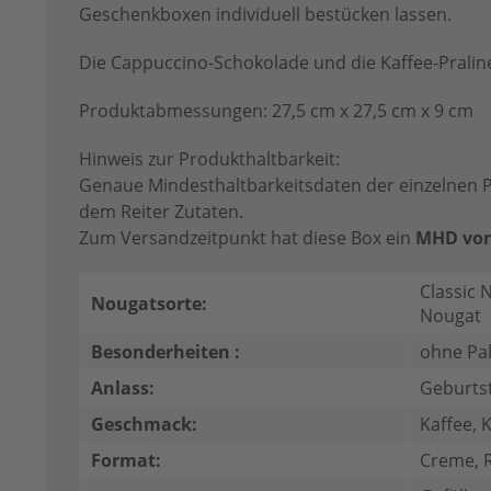
Geschenkboxen individuell bestücken lassen.
Die Cappuccino-Schokolade und die Kaffee-Praline
Produktabmessungen: 27,5 cm x 27,5 cm x 9 cm
Hinweis zur Produkthaltbarkeit:
Genaue Mindesthaltbarkeitsdaten der einzelnen P
dem Reiter Zutaten.
Zum Versandzeitpunkt hat diese Box ein
MHD von
Classic 
Nougatsorte:
Nougat
Besonderheiten :
ohne Pa
Anlass:
Geburtst
Geschmack:
Kaffee, 
Format:
Creme, R