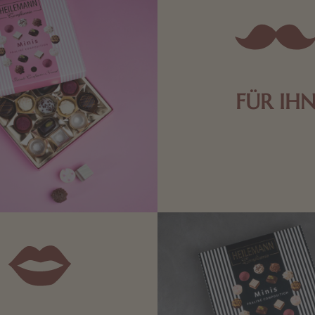
FÜR IH
Edle Pralinen oder dunkle 
Schokolade sind genau das 
die Männerwelt. Lassen
inspirieren.