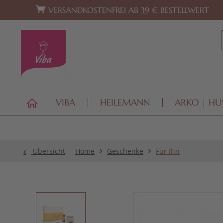
Zur Hauptnavigation springen
Zum Footer springen
VERSANDKOSTENFREI AB 39 € BESTELLWERT
VIBA
HEILEMANN
ARKO | HU
Übersicht
Home
Geschenke
Für Ihn