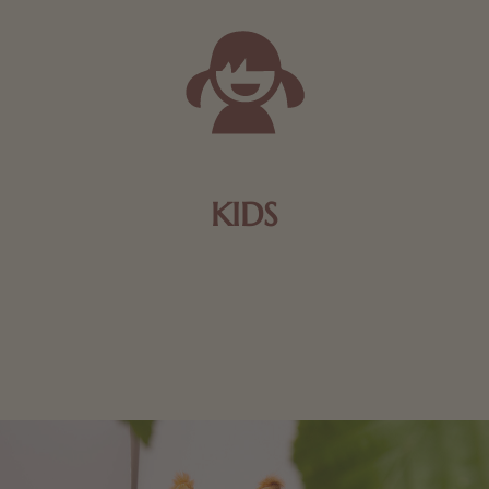
KIDS
Schokolade und Nougat lassen Kinderherzen höher
schlagen! Als Tierfiguren oder in kindlicher
Verpackung, hier finden Sie mehr.