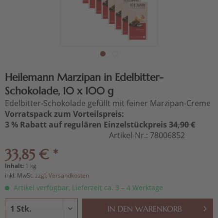
Heilemann Marzipan in Edelbitter-
Schokolade, 10 x 100 g
Edelbitter-Schokolade gefüllt mit feiner Marzipan-Creme
Vorratspack zum Vorteilspreis:
3 % Rabatt auf regulären Einzelstückpreis
34,90 €
Artikel-Nr.:
78006852
33,85 € *
Inhalt:
1 kg
inkl. MwSt.
zzgl. Versandkosten
Artikel verfügbar, Lieferzeit ca. 3 – 4 Werktage
IN DEN
WARENKORB