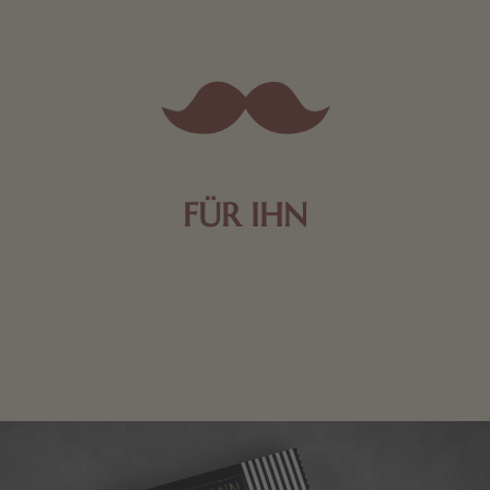
FÜR IHN
Edle Pralinen oder dunkle Zartbitter-Schokolade sind
genau das Richtige für die Männerwelt. Lassen Sie
sich inspirieren.