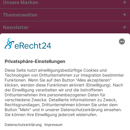
Unsere Marken
Themenwelten
Newsletter
* Alle Preise inkl. gesetzl. Mehrwertsteuer zzgl.
Versandkosten
und ggf.
Nachnahmegebühren, wenn nicht anders beschrieben
viba.de
4.90
von
5.00
bei
1685
Kundenbewertungen
Kontakt
Versandkosten und Lieferung
Zahlungsarten
FAQ – Häufig gestellte Fragen
Mein Konto
Allgemeine Geschäftsbedingungen
Datenschutz
Impressum
Barrierefreiheit
Cookie-Einstellungen
Widerrufsbelehrung
Vertrag widerrufen