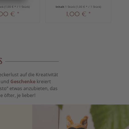
ück
(1,00 € * / 1 Stück)
Inhalt
1 Stück
(1,00 € * / 1 Stück)
I
,00 € *
1,00 € *
S
kerlust auf die Kreativität
t und
Geschenke
kreiert
sto“ etwas anzubieten, das
öfter, je lieber!