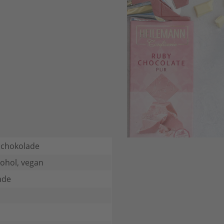
Schokolade
ohol, vegan
ade