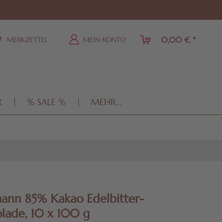
0,00 € *
MERKZETTEL
MEIN KONTO
R
% SALE %
MEHR...
ann 85% Kakao Edelbitter-
lade, 10 x 100 g