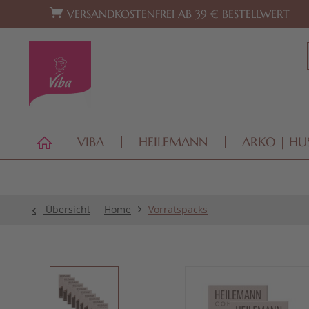
Zur Hauptnavigation springen
Zum Footer springen
VERSANDKOSTENFREI AB 39 € BESTELLWERT
VIBA
HEILEMANN
ARKO | HU
Übersicht
Home
Vorratspacks