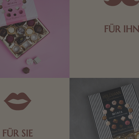
FÜR IH
Edle Pralinen oder dunkle 
Schokolade sind genau das 
die Männerwelt. Lassen
inspirieren.
FÜR SIE