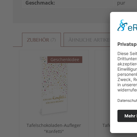
Geschmack:
pur
ZUBEHÖR
7
ÄHNLICHE ARTIKEL
KUND
Geschenkidee
Gesc
Tafelschokoladen-Aufleger
Tafelschokolade
"Konfetti"
"Goldricht