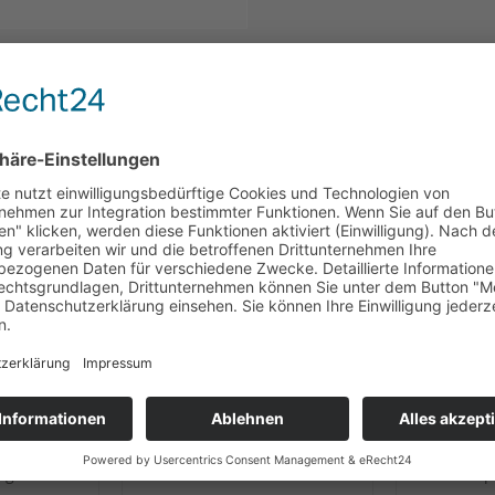
EN KAUFTEN AUCH
KUNDEN HABEN SICH EBENFALLS 
henkidee
Geschenkidee
n-Aufleger
Tafelschokoladen-Aufleger
Tafelscho
ig"
"Danke"
"Hap