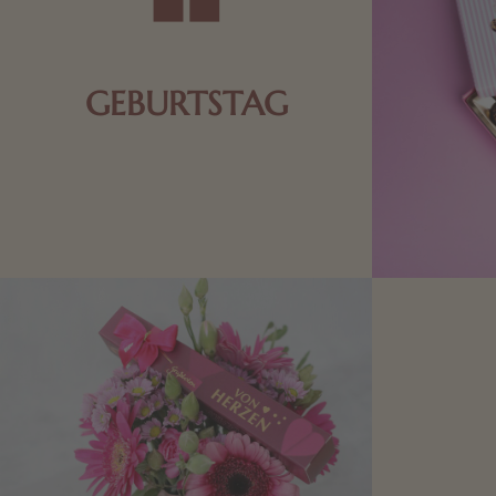
GEBURTSTAG
Schokolade oder Nougat geht immer!
Kleine Geschenke zum Geburtstag um
den Liebsten eine Freude zu bereiten,
finden Sie hier.