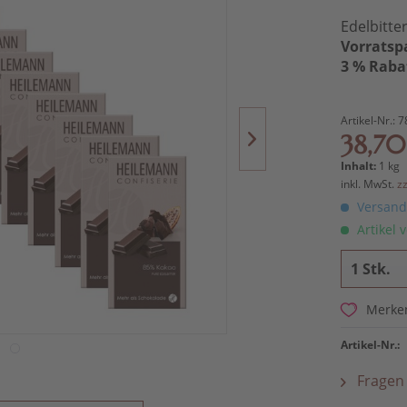
Edelbitte
Vorratsp
3 % Raba
Artikel-Nr.:
7
38,70
Inhalt:
1 kg
inkl. MwSt.
z
Versandk
Artikel v
Merke
Artikel-Nr.:
Fragen 