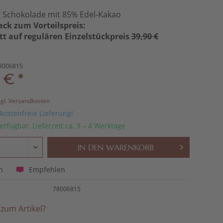
r Schokolade mit 85% Edel-Kakao
ack zum Vorteilspreis:
tt auf regulären Einzelstückpreis
39,90 €
8006815
 € *
zgl. Versandkosten
ostenfreie Lieferung!
erfügbar, Lieferzeit ca. 3 – 4 Werktage
IN DEN
WARENKORB
Empfehlen
n
78006815
zum Artikel?