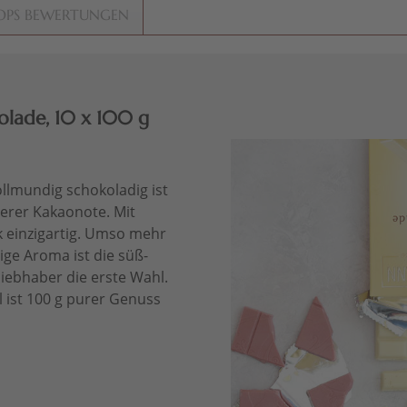
OPS BEWERTUNGEN
olade, 10 x 100 g
ollmundig schokoladig ist
serer Kakaonote. Mit
k einzigartig. Umso mehr
ige Aroma ist die süß-
liebhaber die erste Wahl.
 ist 100 g purer Genuss