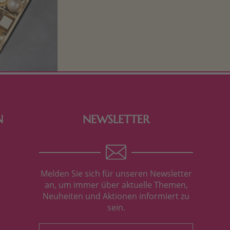
Schokolade und Nougat lassen
Kinderherzen höher schlagen! Als
Tierfiguren oder in kindlicher
Verpackung, hier finden Sie mehr.
N
NEWSLETTER
Melden Sie sich für unseren Newsletter
an, um immer über aktuelle Themen,
Neuheiten und Aktionen informiert zu
sein.