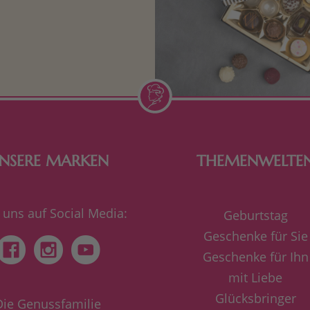
n Aufmerksamkeiten Freude
de Frau freut sich über eine
inigkeit aus Nougat oder
Schokolade.
NSERE MARKEN
THEMENWELTE
 uns auf Social Media:
Geburtstag
Geschenke für Sie
Geschenke für Ihn
mit Liebe
Glücksbringer
Die Genussfamilie