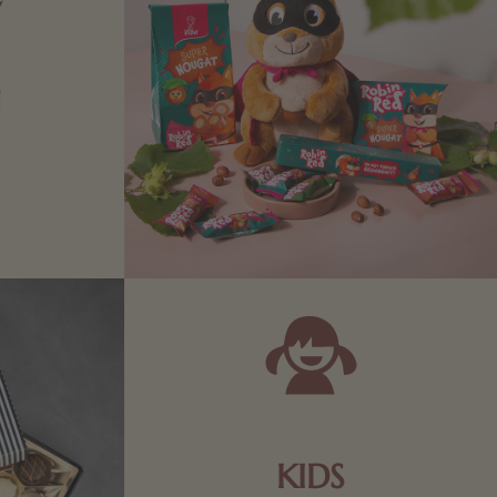
N
Zartbitter-
Richtige für
 Sie sich
KIDS