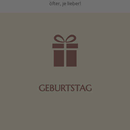
öfter, je lieber!
GEBURTSTAG
Schokolade oder Nougat geht immer! Kleine
Geschenke zum Geburtstag um den Liebsten eine
Freude zu bereiten, finden Sie hier.