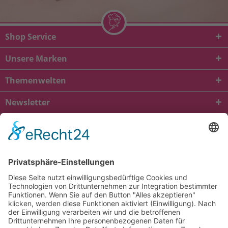
Shop Service
Unsere Marken
Themenwelten
Newsletter
* Alle Preise inkl. gesetzl. Mehrwertsteuer zzgl.
Versandkosten
und ggf.
Nachnahmegebühren, wenn nicht anders beschrieben
viba.de
4.90
von
5.00
bei
1685
Kundenbewertungen
Kontakt
Versandkosten und Lieferung
Zahlungsarten
FAQ – Häufig gestellte Fragen
Mein Konto
Allgemeine Geschäftsbedingungen
Datenschutz
Impressum