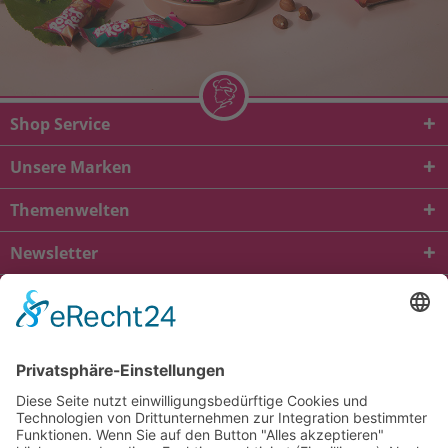
Shop Service
Unsere Marken
Themenwelten
Newsletter
* Alle Preise inkl. gesetzl. Mehrwertsteuer zzgl.
Versandkosten
und ggf.
Nachnahmegebühren, wenn nicht anders beschrieben
viba.de
4.90
von
5.00
bei
1684
Kundenbewertungen
Kontakt
Versandkosten und Lieferung
Zahlungsarten