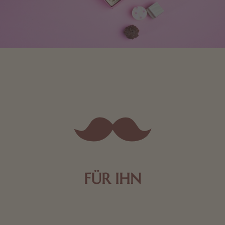
FÜR IHN
Edle Pralinen oder dunkle Zartbitter-Schokolade sind
genau das Richtige für die Männerwelt. Lassen Sie