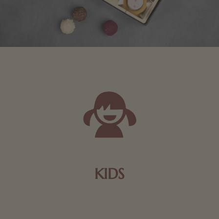
KIDS
Schokolade und Nougat lassen Kinderherzen höher
schlagen! Als Tierfiguren oder in kindlicher