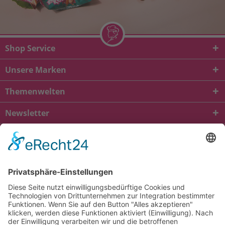
Shop Service
Unsere Marken
Themenwelten
Newsletter
* Alle Preise inkl. gesetzl. Mehrwertsteuer zzgl.
Versandkosten
und ggf.
Nachnahmegebühren, wenn nicht anders beschrieben
viba.de
4.90
von
5.00
bei
1685
Kundenbewertungen
Kontakt
Versandkosten und Lieferung
Zahlungsarten
FAQ – Häufig gestellte Fragen
Mein Konto