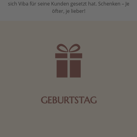
sich Viba für seine Kunden gesetzt hat. Schenken – Je
öfter, je lieber!
GEBURTSTAG
Schokolade oder Nougat geht immer! Kleine
Geschenke zum Geburtstag um den Liebsten eine
Freude zu bereiten, finden Sie hier.