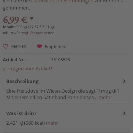
Ich habe die
Datenschutzbestimmungen
zur Kenntnis
genommen.
6,99 € *
Inhalt:
0.09 kg (77,67 € * / 1 kg)
inkl. MwSt.
zzgl. Versandkosten
Empfehlen
Merken
Artikel-Nr.:
78105523
Fragen zum Artikel?
Beschreibung
Eine Herzdose im Wiesn-Design die sagt "i mog di"!
Mit einem edlen Satinband kann dieses...
mehr
Was ist drin?
2.421 kJ (580 kcal)
mehr