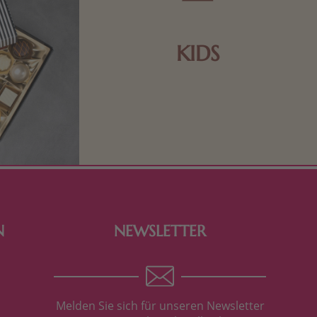
KIDS
Schokolade und Nougat lassen
Kinderherzen höher schlagen! Als
Tierfiguren oder in kindlicher
Verpackung, hier finden Sie mehr.
N
NEWSLETTER
Melden Sie sich für unseren Newsletter