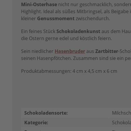
Mini-Osterhase
nicht nur geschmacklich, sondern
Highlight. Ideal als süßes Mitbringsel, als Beigabe
kleiner
Genussmoment
zwischendurch.
Ein feines Stück
Schokoladenkunst
aus dem Hause
die Ostern gerne edel und köstlich feiern.
Sein niedlicher
Hasenbruder
aus
Zartbitter
-Schok
seinen Hasenpfötchen. Zusammen sind sie ein per
Produktabmessungen: 4 cm x 4,5 cm x 6 cm
Schokoladensorte:
Milchsc
Kategorie:
Schokol