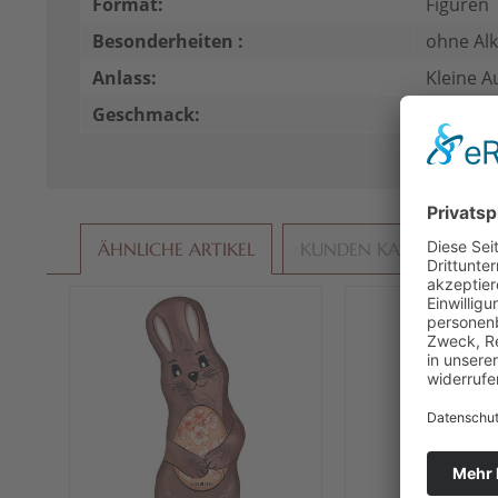
Format:
Figuren
Besonderheiten :
ohne Alk
Anlass:
Kleine A
Geschmack:
pur
ÄHNLICHE ARTIKEL
KUNDEN KAUFTEN AU
Vo