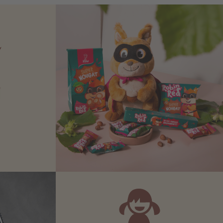
N
Zartbitter-
Richtige für
 Sie sich