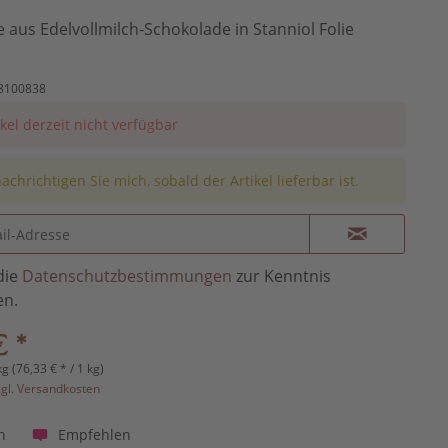
 aus Edelvollmilch-Schokolade in Stanniol Folie
8100838
ikel derzeit nicht verfügbar
achrichtigen Sie mich, sobald der Artikel lieferbar ist.
die
Datenschutzbestimmungen
zur Kenntnis
n.
€ *
kg (76,33 € * / 1 kg)
zgl. Versandkosten
Empfehlen
n