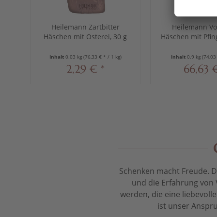
Heilemann Zartbitter
Heilemann Vo
Häschen mit Osterei, 30 g
Häschen mit Pfing
x 30 g
Inhalt
0.03 kg
(76,33 € * / 1 kg)
Inhalt
0.9 kg
(74,03 
2,29 € *
66,63 
Schenken macht Freude. Das
und die Erfahrung von 
werden, die eine liebevol
ist unser Anspru