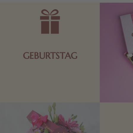
GEBURTSTAG
Schokolade oder Nougat geht immer!
Kleine Geschenke zum Geburtstag um
den Liebsten eine Freude zu bereiten,
finden Sie hier.