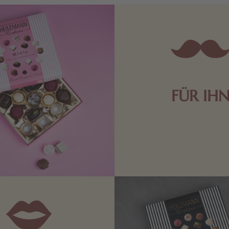
FÜR IH
Edle Pralinen oder dunkle 
Schokolade sind genau das 
die Männerwelt. Lassen
inspirieren.