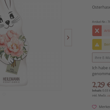
Osterhase
Artikel-Nr.:
7
Art
Ben
Ich habe 
genomme
2,29 
Inhalt:
0.03 
inkl. MwSt.
z
Merke