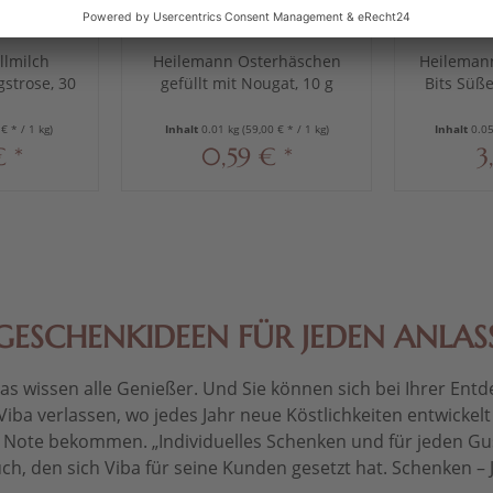
llmilch
Heilemann Osterhäschen
Heilemann
strose, 30
gefüllt mit Nougat, 10 g
Bits Süße
€ * / 1 kg)
Inhalt
0.01 kg
(59,00 € * / 1 kg)
Inhalt
0.0
€ *
0,59 € *
3
GESCHENKIDEEN FÜR JEDEN ANLAS
 wissen alle Genießer. Und Sie können sich bei Ihrer Entdec
Viba verlassen, wo jedes Jahr neue Köstlichkeiten entwickel
le Note bekommen. „Individuelles Schenken und für jeden Gu
ch, den sich Viba für seine Kunden gesetzt hat. Schenken – Je 