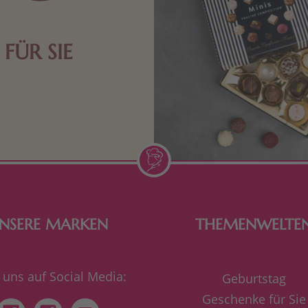
FÜR SIE
n Aufmerksamkeiten Freude
de Frau freut sich über eine
inigkeit aus Nougat oder
Schokolade.
NSERE MARKEN
THEMENWELTE
 uns auf Social Media:
Geburtstag
Geschenke für Sie