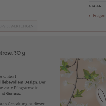
Artikel-Nr.:
Fragen 
OPS BEWERTUNGEN
trose, 30 g
erzaubert
d
liebevollem Design
. Der
e zarte Pfingstrose in
und
Genuss
.
bten Gestaltung ist dieser