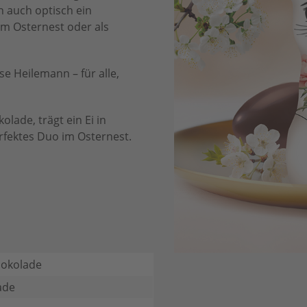
 auch optisch ein
 im Osternest oder als
 Heilemann – für alle,
olade, trägt ein Ei in
fektes Duo im Osternest.
hokolade
ade