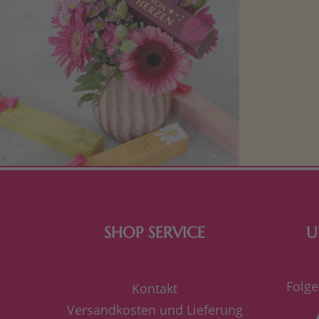
Mit kleine
bereiten. Je
süße Kle
SHOP SERVICE
U
Folge
Kontakt
Versandkosten und Lieferung