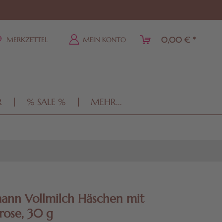
0,00 € *
MERKZETTEL
MEIN KONTO
R
% SALE %
MEHR...
ann Vollmilch Häschen mit
trose, 30 g