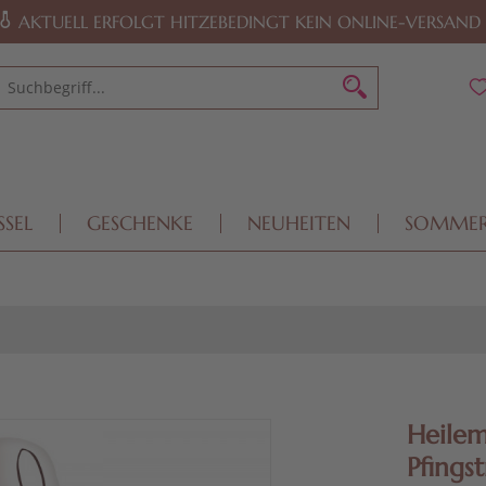
AKTUELL ERFOLGT HITZEBEDINGT KEIN ONLINE-VERSAND
SSEL
GESCHENKE
NEUHEITEN
SOMME
Heilem
Pfings