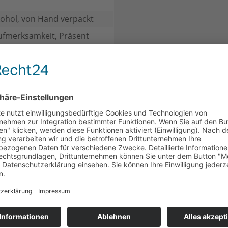
ohol, von Hand verpackt
ufmerksamkeit, Präsent
CH
KUNDEN HABEN SICH EBENFALLS ANGESEHEN
rratspack