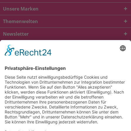
Unsere Marken
Themenwelten
Newsletter
* Alle Preise inkl. gesetzl. Mehrwertsteuer zzgl.
Versandkosten
und ggf.
Nachnahmegebühren, wenn nicht anders beschrieben
viba.de
4.90
von
5.00
bei
1685
Kundenbewertungen
Kontakt
Versandkosten und Lieferung
Zahlungsarten
FAQ – Häufig gestellte Fragen
Mein Konto
Allgemeine Geschäftsbedingungen
Datenschutz
Impressum
Barrierefreiheit
Cookie-Einstellungen
Widerrufsbelehrung
Vertrag widerrufen