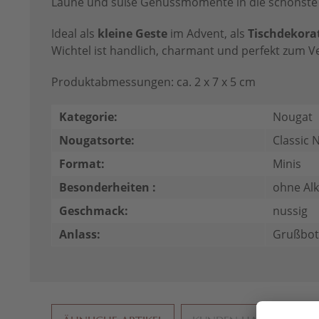
Laune und süße Genussmomente in die schönste Z
Ideal als
kleine Geste
im Advent, als
Tischdekora
Wichtel ist handlich, charmant und perfekt zum V
Produktabmessungen: ca. 2 x 7 x 5 cm
Kategorie:
Nougat
Nougatsorte:
Classic 
Format:
Minis
Besonderheiten :
ohne Alk
Geschmack:
nussig
Anlass:
Grußbot