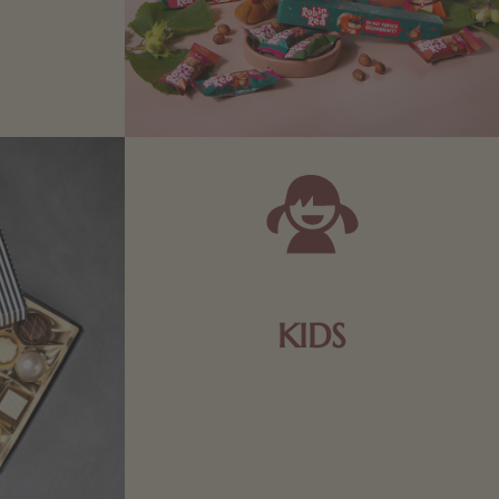
Zartbitter-
Richtige für
 Sie sich
KIDS
Schokolade und Nougat lassen
Kinderherzen höher schlagen! Als
Tierfiguren oder in kindlicher
Verpackung, hier finden Sie mehr.