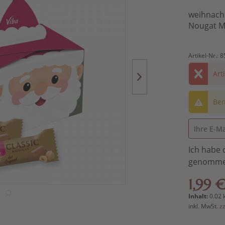
weihnacht
Nougat M
Artikel-Nr.:
8
Art
Ben
Ich habe 
genomme
1,99 €
Inhalt:
0.02 
inkl. MwSt.
z