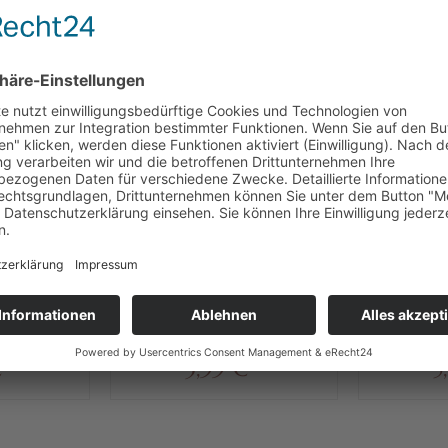
BENFALLS ANGESEHEN
hachtel
Viba Royal Nougat "von mir
Viba N
, 50 g
für dich", 40 g
Kug
 € * / 1 kg)
Inhalt
0.04 kg
(99,75 € * / 1 kg)
Inhalt
0.1
 *
3,99 € *
5