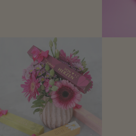
Schokolade oder Nougat geht immer!
Kleine Geschenke zum Geburtstag um
den Liebsten eine Freude zu bereiten,
finden Sie hier.
Mit kleine
bereiten. Je
süße Kle