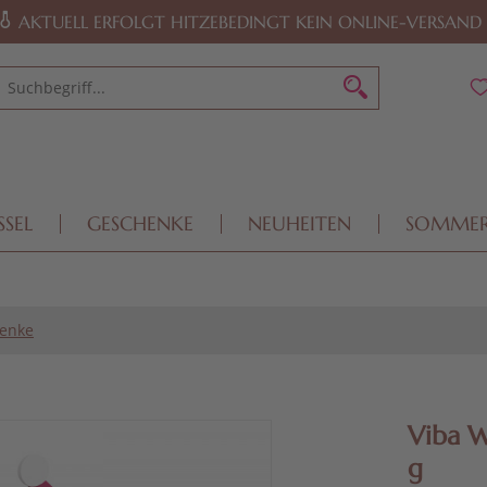
AKTUELL ERFOLGT HITZEBEDINGT KEIN ONLINE-VERSAND
SSEL
GESCHENKE
NEUHEITEN
SOMME
enke
Viba W
g