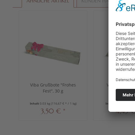
ÄHNLICHE ARTIKEL
KUNDEN HABEN SICH E
Viba Grußbote "Frohes
Viba Kissensc
Fest", 30 g
"Frohes Fest"
Inhalt
0.03 kg
(116,67 € * / 1 kg)
Inhalt
0.05 kg
(89,80
3,50 € *
4,49 €