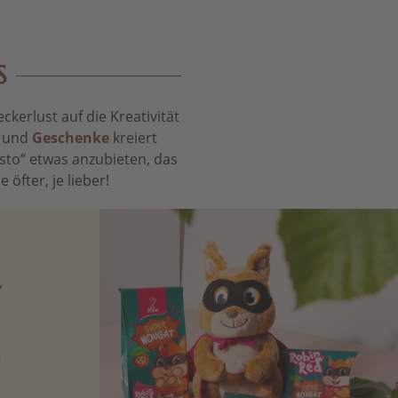
S
kerlust auf die Kreativität
t und
Geschenke
kreiert
sto“ etwas anzubieten, das
öfter, je lieber!
N