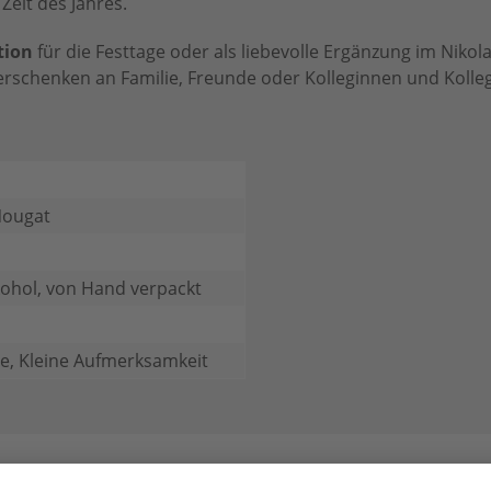
eit des Jahres.
tion
für die Festtage oder als liebevolle Ergänzung im Niko
erschenken an Familie, Freunde oder Kolleginnen und Kolle
Nougat
ohol, von Hand verpackt
e, Kleine Aufmerksamkeit