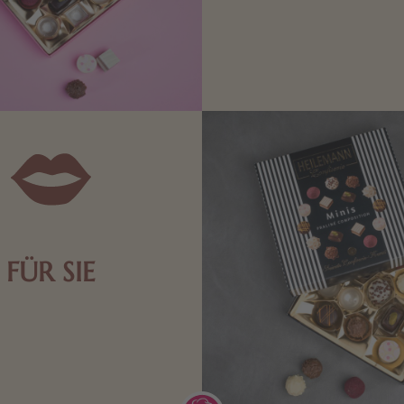
Edle Pralinen oder dunkle 
Schokolade sind genau das 
die Männerwelt. Lassen
inspirieren.
FÜR SIE
n Aufmerksamkeiten Freude
de Frau freut sich über eine
inigkeit aus Nougat oder
Schokolade.