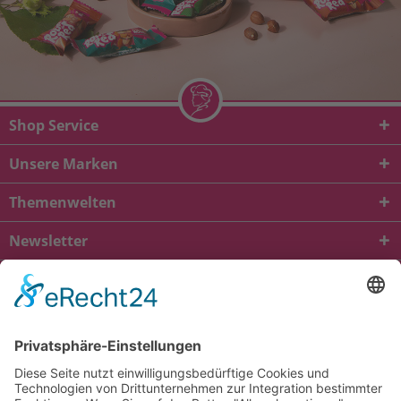
Shop Service
Unsere Marken
Themenwelten
Newsletter
* Alle Preise inkl. gesetzl. Mehrwertsteuer zzgl.
Versandkosten
und ggf.
Nachnahmegebühren, wenn nicht anders beschrieben
viba.de
4.90
von
5.00
bei
1685
Kundenbewertungen
Kontakt
Versandkosten und Lieferung
Zahlungsarten