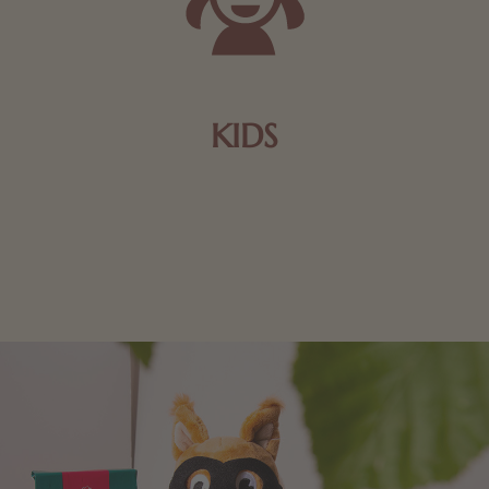
KIDS
Schokolade und Nougat lassen Kinderherzen höher
schlagen! Als Tierfiguren oder in kindlicher
Verpackung, hier finden Sie mehr.