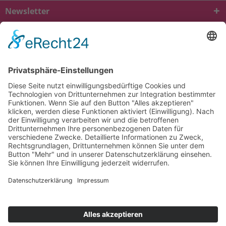
Newsletter
* Alle Preise inkl. gesetzl. Mehrwertsteuer zzgl.
Versandkosten
und ggf.
Nachnahmegebühren, wenn nicht anders beschrieben
viba.de
4.90
von
5.00
bei
1684
Kundenbewertungen
Kontakt
Versandkosten und Lieferung
Zahlungsarten
FAQ – Häufig gestellte Fragen
Mein Konto
Allgemeine Geschäftsbedingungen
Datenschutz
Impressum
Barrierefreiheit
Cookie-Einstellungen
Widerrufsbelehrung
Vertrag widerrufen